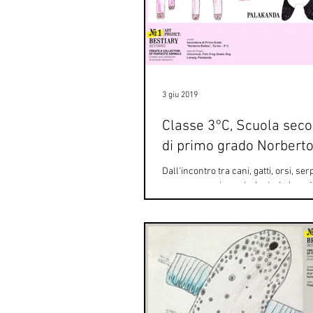
3 giu 2019
Classe 3°C, Scuola seco
di primo grado Norbert
Dall'incontro tra cani, gatti, orsi, ser
e ancora cervi, panda, lupi e balene è
bestiario tutto disegnato della...