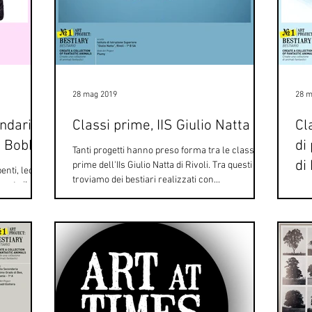
28 mag 2019
28 m
ndaria
Classi prime, IIS Giulio Natta
Cl
o Bobbio
di
Tanti progetti hanno preso forma tra le classi
di
prime dell'IIs Giulio Natta di Rivoli. Tra questi
penti, leoni
troviamo dei bestiari realizzati con...
 nato il
Sono
sian
oppu
del..