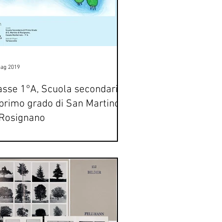
ag 2019
asse 1°A, Scuola secondaria
 primo grado di San Martino
 Rosignano
 coloratissimi e allegri: sembra che si
o appena fatti il bagno nell’arcobaleno,
re che siano spuntati dal mondo di Alice
.