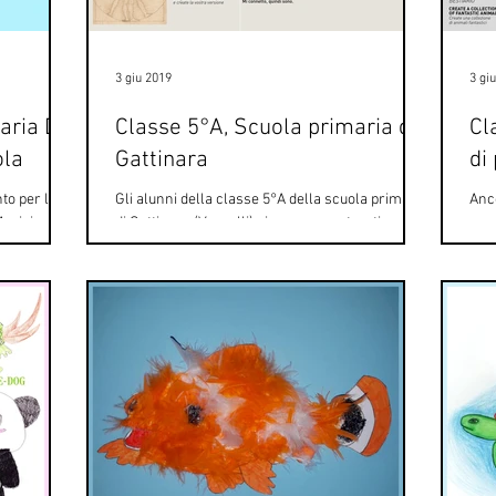
3 giu 2019
3 gi
aria De
Classe 5°A, Scuola primaria di
Cl
ola
Gattinara
di
to per la
Gli alunni della classe 5°A della scuola primaria
Anco
Amicis, Ic
di Gattinara (Vercelli) si sono avventurati
sec
 di...
nell'impresa del remake: le due opere...
Tori