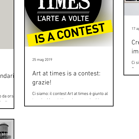
17 a
Cr
im
25 mag 2019
Ci s
Quel
Art at times is a contest:
ondaria
prog
grazie!
Ci siamo: il contest Art at times è giunto al
po da orso e
termine! I vostri lavori sono arrivati in
e, l’avete
Fondazione Sandretto Re Rebaudengo e noi li...