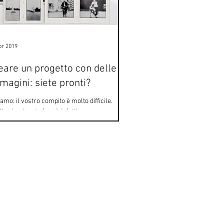
pr 2019
eare un progetto con delle
magini: siete pronti?
iamo: il vostro compito è molto difficile.
lo che dovete fare è infatti creare un
etto a partire da immagini già esistenti....