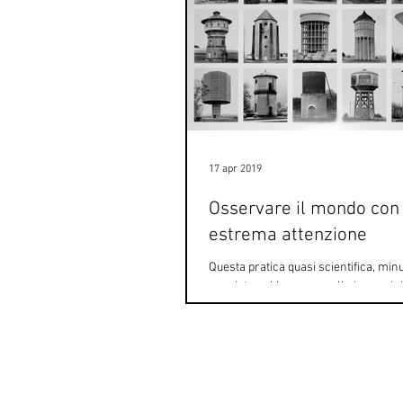
17 apr 2019
Osservare il mondo con
estrema attenzione
Questa pratica quasi scientifica, min
consiste nel lavorare sulle immagin
delle serie è riconoscibile in tanti...