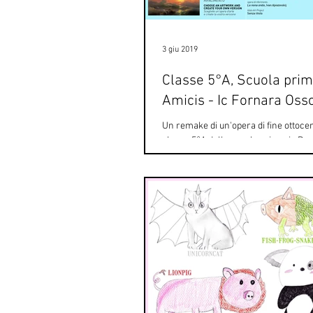
3 giu 2019
Classe 5°A, Scuola prim
Amicis - Ic Fornara Oss
Un remake di un'opera di fine ottocen
classe 5°A della scuola primaria De 
Fornara Ossola di Novara. Gli studenti