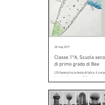
28 mag 2019
Classe 1°A, Scuola sec
di primo grado di Bee
L’Orfaserp ha la testa di falco, il cor
la coda da serpente. E l’aquila special
mai osservata volare in cielo? O...