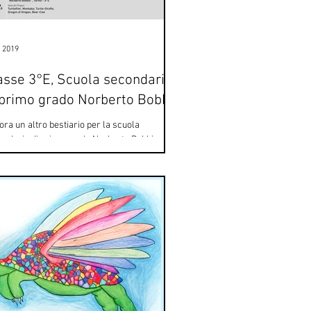
u 2019
asse 3°E, Scuola secondaria
 primo grado Norberto Bobbio
ra un altro bestiario per la scuola
ondaria di primo grado Norberto Bobbio di
no, questa volta tutto disegnato dagli allievi...