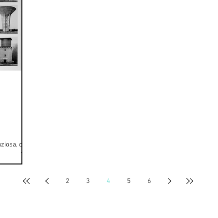
uziosa, che
i creando
2
3
4
5
6