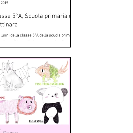
u 2019
asse 5°A, Scuola primaria di
ttinara
alunni della classe 5°A della scuola primaria
attinara (Vercelli) si sono avventurati
'impresa del remake: le due opere...