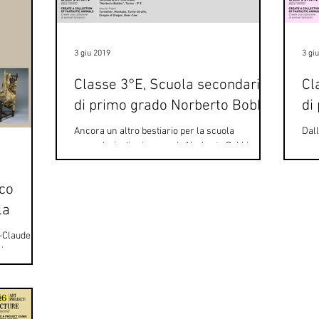
3 giu 2019
3 gi
Classe 3°E, Scuola secondaria
Cl
di primo grado Norberto Bobbio
di
Ancora un altro bestiario per la scuola
Dall
secondaria di primo grado Norberto Bobbio di
e an
Torino, questa volta tutto disegnato dagli allievi...
best
ico
la
e-Claude
ing,
me,...