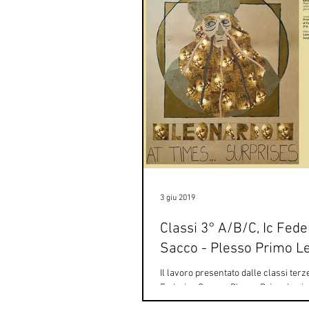
3 giu 2019
Classi 3° A/B/C, Ic Fede
Sacco - Plesso Primo Le
Il lavoro presentato dalle classi terze
Federico Sacco - Plesso Primo Levi 
si interroga sull'utilizzo di immagini g