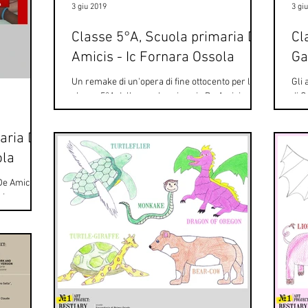
3 giu 2019
3 gi
Classe 5°A, Scuola primaria De
Cl
Amicis - Ic Fornara Ossola
Ga
Un remake di un'opera di fine ottocento per la
Gli 
classe 5°A della scuola primaria De Amicis, Ic
di G
Fornara Ossola di Novara. Gli studenti di...
nell
aria De
ola
De Amicis -
cipare al
bara...