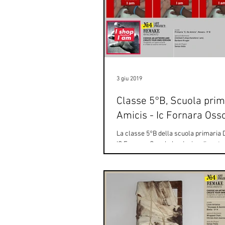
3 giu 2019
Classe 5°B, Scuola prim
Amicis - Ic Fornara Oss
La classe 5°B della scuola primaria 
IC Fornara Ossola ha deciso di parte
contest rielaborando un lavoro di Bar