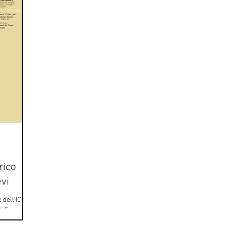
rico
vi
 dell'IC
di Fossano
ià...