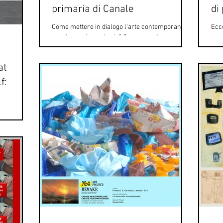
primaria di Canale
di
Come mettere in dialogo l'arte contemporanea
Ecco
con il proprio territorio? Come guardare con
seco
occhio creativo la realtà che ci circonda tutti...
il l
at
f:
to: Art at
Cattelan Che