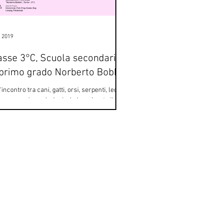
u 2019
asse 3°C, Scuola secondaria
 primo grado Norberto Bobbio
'incontro tra cani, gatti, orsi, serpenti, leoni
cora cervi, panda, lupi e balene è nato il
iario tutto disegnato della...