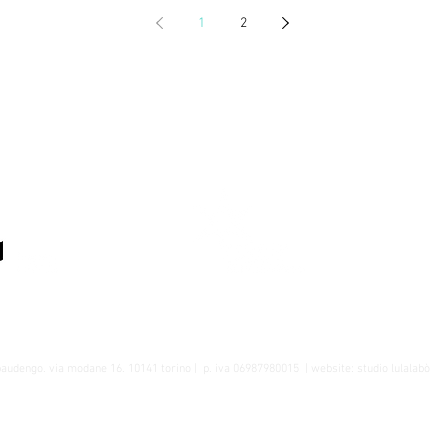
1
2
A cura del Dipartimento Educativo della
Fondazione Sandretto Re Rebaudengo
baudengo
. via modane 16. 10141 torino |
p. iva 06987980015
| website:
studio lulalabò