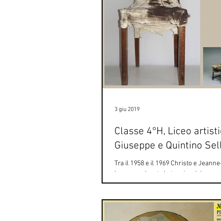
3 giu 2019
Classe 4°H, Liceo artist
Giuseppe e Quintino Sel
Tra il 1958 e il 1969 Christo e Jeann
hanno esplorato la tecnica del wrapp
impacchettando oggetti di diverse for