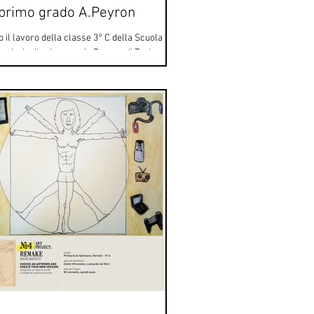
 primo grado A.Peyron
 il lavoro della classe 3° C della Scuola
ndaria di primo grado Peyron di Torino. Per
oro remake, gli studenti si sono...