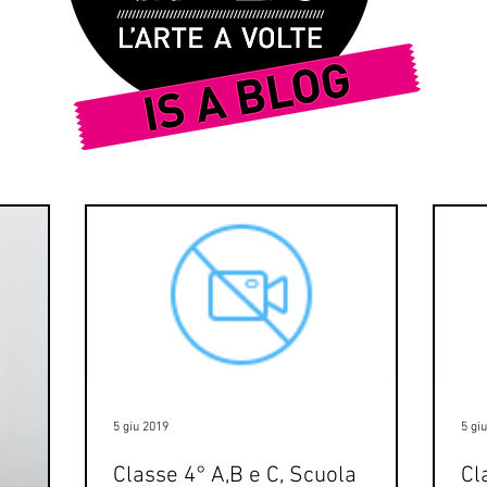
5 giu 2019
5 gi
Classe 4° A,B e C, Scuola
Cl