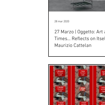
28 mar 2020
27 Marzo | Oggetto: Art 
Times… Reflects on Itsel
Maurizio Cattelan
Venerdì 27 marzo Newsletter da:
contest@fsrr.org a: scuole2020 Ogget
Times… Reflects on Itself: Maurizio 
cos’è...