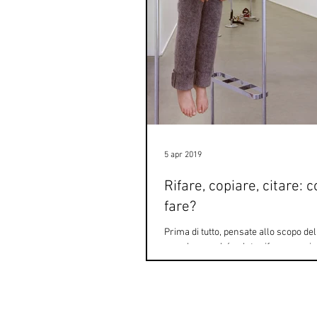
5 apr 2019
Rifare, copiare, citare:
fare?
Prima di tutto, pensate allo scopo de
remake: perché volete rifare proprio
dipinto? O rimettere in scena quella fo