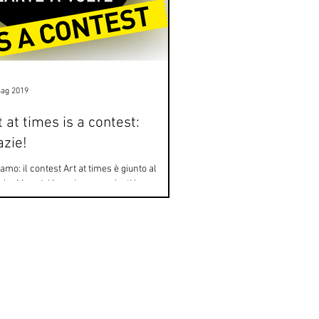
ag 2019
t at times is a contest:
azie!
iamo: il contest Art at times è giunto al
ine! I vostri lavori sono arrivati in
azione Sandretto Re Rebaudengo e noi li...