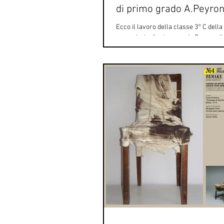
di primo grado A.Peyro
Ecco il lavoro della classe 3° C dell
secondaria di primo grado Peyron di 
il loro remake, gli studenti si sono...