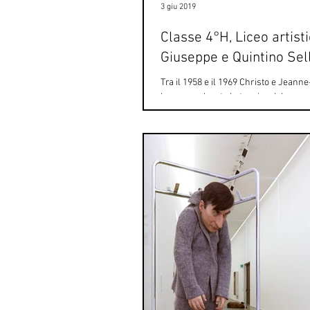
3 giu 2019
Classe 4°H, Liceo artist
Giuseppe e Quintino Sel
Tra il 1958 e il 1969 Christo e Jeann
hanno esplorato la tecnica del wrapp
impacchettando oggetti di diverse for