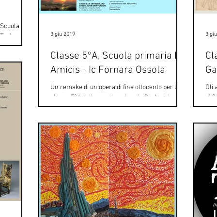
n
a Scuola
3 giu 2019
3 gi
Torino. Per
Classe 5°A, Scuola primaria De
Cl
Amicis - Ic Fornara Ossola
Ga
Un remake di un'opera di fine ottocento per la
Gli 
classe 5°A della scuola primaria De Amicis, Ic
di G
Fornara Ossola di Novara. Gli studenti di...
nell