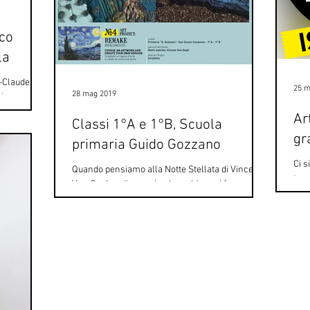
ico
la
e-Claude
25 m
28 mag 2019
ing,
me,...
Ar
Classi 1°A e 1°B, Scuola
gr
primaria Guido Gozzano
Ci s
Quando pensiamo alla Notte Stellata di Vincent
term
Van Gogh un'immagine ben chiara si forma
Fond
nella nostra testa: due alberi scuri sulla...