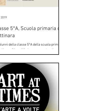
u 2019
asse 5°A, Scuola primaria di
ttinara
alunni della classe 5°A della scuola primaria
attinara (Vercelli) si sono avventurati
'impresa del remake: le due opere...