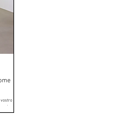
 come
l vostro
 quel
tografia?...