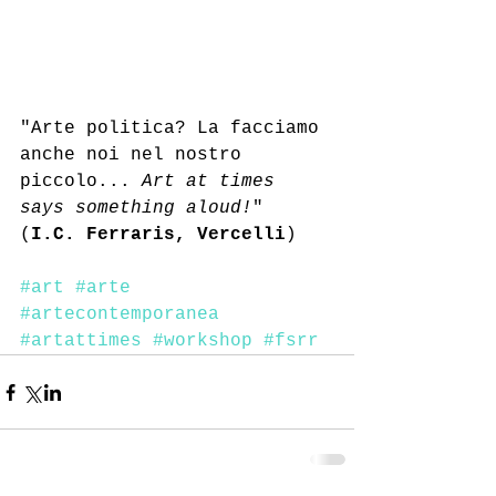
"Arte politica? La facciamo 
anche noi nel nostro 
piccolo... 
Art at times 
says something aloud!
" 
(
I.C. Ferraris, Vercelli
)
#art
#arte
#artecontemporanea
#artattimes
#workshop
#fsrr