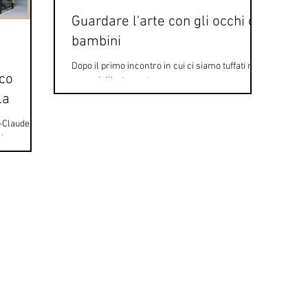
Guardare l'arte con gli occhi dei
bambini
Dopo il primo incontro in cui ci siamo tuffati nel
ico
mare dell'arte contemporanea, ecco come ci
accolgono i bambini di quarta elementare...
la
e-Claude
ing,
me,...