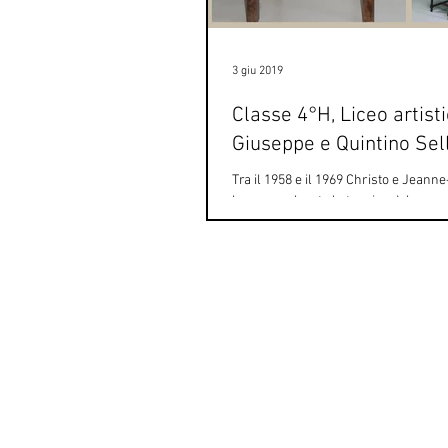
3 giu 2019
Classe 4°H, Liceo artist
Giuseppe e Quintino Sel
Tra il 1958 e il 1969 Christo e Jeann
hanno esplorato la tecnica del wrapp
impacchettando oggetti di diverse for