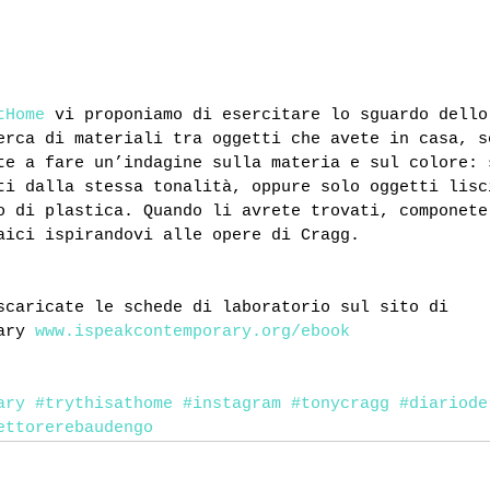
tHome
 vi proponiamo di esercitare lo sguardo dello
erca di materiali tra oggetti che avete in casa, s
te a fare un’indagine sulla materia e sul colore: 
ti dalla stessa tonalità, oppure solo oggetti lisc
o di plastica. Quando li avrete trovati, componete
aici ispirandovi alle opere di Cragg.
scaricate le schede di laboratorio sul sito di 
ary 
www.ispeakcontemporary.org/ebook
ary
#trythisathome
#instagram
#tonycragg
#diariode
ettorerebaudengo