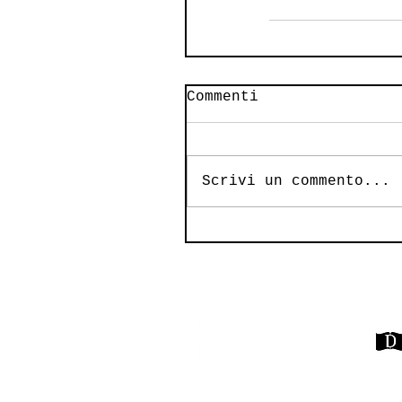
Commenti
Scrivi un commento...
Un'iniziativa realizzata nell'ambito
d
el
P
rogetto Diderot della Fondazione CRT