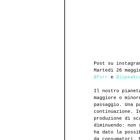
Post su instagra
Martedì 26 maggi
@fsrr
 e 
@ispeakc
Il nostro pianet
maggiore o minor
passaggio. Una p
continuazione. I
produzione di sc
diminuendo: non 
ha dato la possi
da consumatori. 