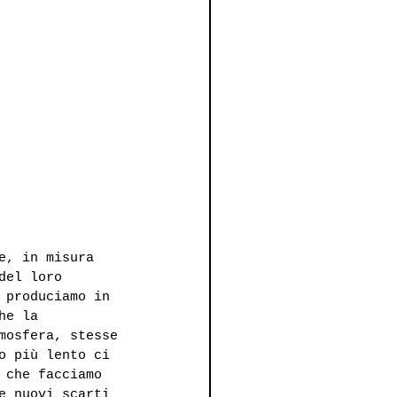
e, in misura 
del loro 
 produciamo in 
he la 
mosfera, stesse 
o più lento ci 
 che facciamo 
e nuovi scarti 