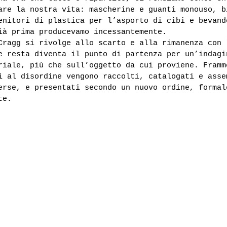
are la nostra vita: mascherine e guanti monouso, b
enitori di plastica per l’asporto di cibi e bevand
ià prima producevamo incessantemente.
Cragg si rivolge allo scarto e alla rimanenza con 
e resta diventa il punto di partenza per un’indagi
riale, più che sull’oggetto da cui proviene. Framm
i al disordine vengono raccolti, catalogati e asse
erse, e presentati secondo un nuovo ordine, formal
te. 