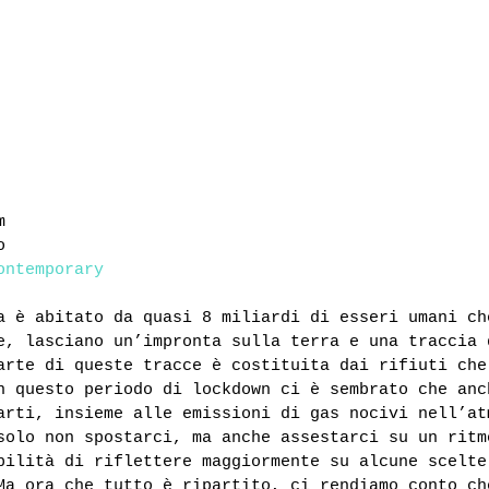
m
o
ontemporary
a è abitato da quasi 8 miliardi di esseri umani ch
e, lasciano un’impronta sulla terra e una traccia 
arte di queste tracce è costituita dai rifiuti che
n questo periodo di lockdown ci è sembrato che anc
arti, insieme alle emissioni di gas nocivi nell’at
solo non spostarci, ma anche assestarci su un ritm
bilità di riflettere maggiormente su alcune scelte
Ma ora che tutto è ripartito, ci rendiamo conto ch