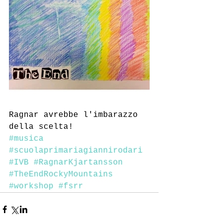
Ragnar avrebbe l'imbarazzo 
della scelta!
#musica
#scuolaprimariagiannirodari
#IVB
#RagnarKjartansson
#TheEndRockyMountains
#workshop
#fsrr